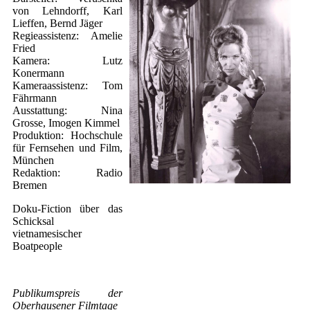
von Lehndorff, Karl
Lieffen, Bernd Jäger
Regieassistenz: Amelie
Fried
Kamera: Lutz
Konermann
Kameraassistenz: Tom
Fährmann
Ausstattung: Nina
Grosse, Imogen Kimmel
Produktion: Hochschule
für Fernsehen und Film,
München
Redaktion: Radio
Bremen
Doku-Fiction über das
Schicksal
vietnamesischer
Boatpeople
Publikumspreis der
Oberhausener Filmtage