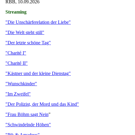
RBB, 10.09.2026
Streaming
"Die Unschärferelation der Liebe"
"Die Welt steht still"
"Der letzte schöne Tag"
"Charité I"
"Charité II"
"Kästner und der kleine Dienstag"
"Wunschkinder"
"Im Zweifel"
"Der Polizist, der Mord und das Kind"
"Frau Böhm sagt Nein
"
"Schwindelnde Höhen"
"Pik & Amadeus"