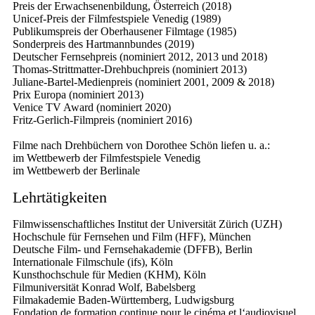
Preis der Erwachsenenbildung, Österreich (2018)
Unicef-Preis der Filmfestspiele Venedig (1989)
Publikumspreis der Oberhausener Filmtage (1985)
Sonderpreis des Hartmannbundes (2019)
Deutscher Fernsehpreis (nominiert 2012, 2013 und 2018)
Thomas-Strittmatter-Drehbuchpreis (nominiert 2013)
Juliane-Bartel-Medienpreis (nominiert 2001, 2009 & 2018)
Prix Europa (nominiert 2013)
Venice TV Award (nominiert 2020)
Fritz-Gerlich-Filmpreis (nominiert 2016)
Filme nach Drehbüchern von Dorothee Schön liefen u. a.:
im Wettbewerb der Filmfestspiele Venedig
im Wettbewerb der Berlinale
Lehrtätigkeiten
Filmwissenschaftliches Institut der Universität Zürich (UZH)
Hochschule für Fernsehen und Film (HFF), München
Deutsche Film- und Fernsehakademie (DFFB), Berlin
Internationale Filmschule (ifs), Köln
Kunsthochschule für Medien (KHM), Köln
Filmuniversität Konrad Wolf, Babelsberg
Filmakademie Baden-Württemberg, Ludwigsburg
Fondation de formation continue pour le cinéma et l‘audiovisuel,