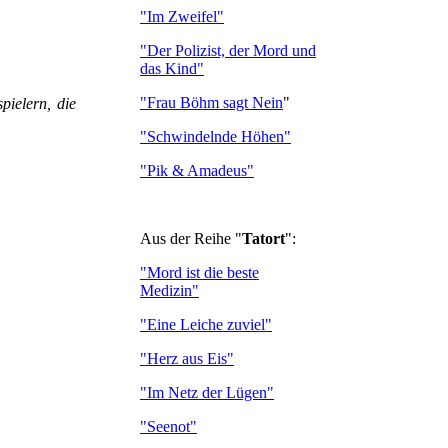
"Im Zweifel"
"Der Polizist, der Mord und
das Kind"
"Frau Böhm sagt Nein
"
pielern, die
"Schwindelnde Höhen"
"Pik & Amadeus"
Aus der Reihe "
Tatort
":
"Mord ist die beste
Medizin"
"Eine Leiche zuviel"
"Herz aus Eis"
"Im Netz der Lügen"
"Seenot"