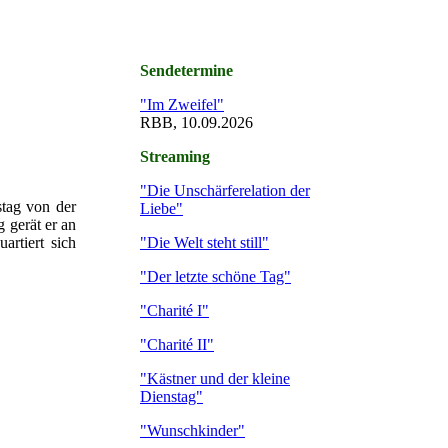
Sendetermine
"Im Zweifel"
RBB, 10.09.2026
Streaming
"Die Unschärferelation der
stag von der
Liebe"
 gerät er an
"Die Welt steht still"
artiert sich
"Der letzte schöne Tag"
"Charité I"
"Charité II"
"Kästner und der kleine
Dienstag"
"Wunschkinder"