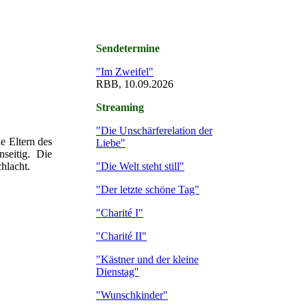
Sendetermine
"Im Zweifel"
RBB, 10.09.2026
Streaming
"Die Unschärferelation der
e Eltern des
Liebe"
seitig. Die
"Die Welt steht still"
hlacht.
"Der letzte schöne Tag"
"Charité I"
"Charité II"
"Kästner und der kleine
Dienstag"
"Wunschkinder"