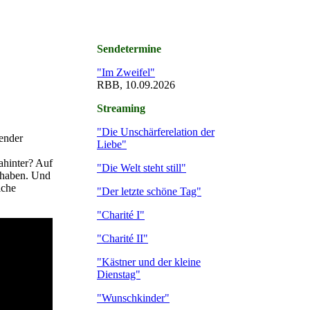
Sendetermine
"Im Zweifel"
RBB, 10.09.2026
Streaming
"Die Unschärferelation der
hender
Liebe"
dahinter? Auf
"Die Welt steht still"
t haben. Und
iche
"Der letzte schöne Tag"
"Charité I"
"Charité II"
"Kästner und der kleine
Dienstag"
"Wunschkinder"