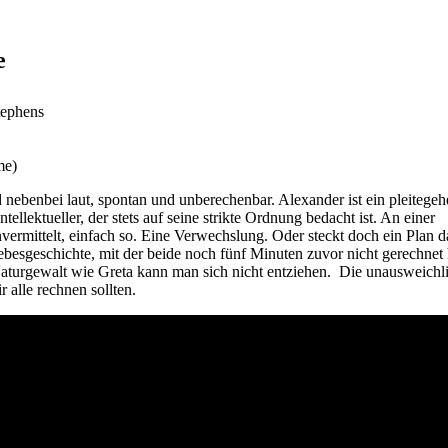
e
tephens
me)
d nebenbei laut, spontan und unberechenbar. Alexander ist ein pleitege
llektueller, der stets auf seine strikte Ordnung bedacht ist. An einer
unvermittelt, einfach so. Eine Verwechslung. Oder steckt doch ein Plan 
 Liebesgeschichte, mit der beide noch fünf Minuten zuvor nicht gerechne
Naturgewalt wie Greta kann man sich nicht entziehen. Die unausweichl
 alle rechnen sollten.