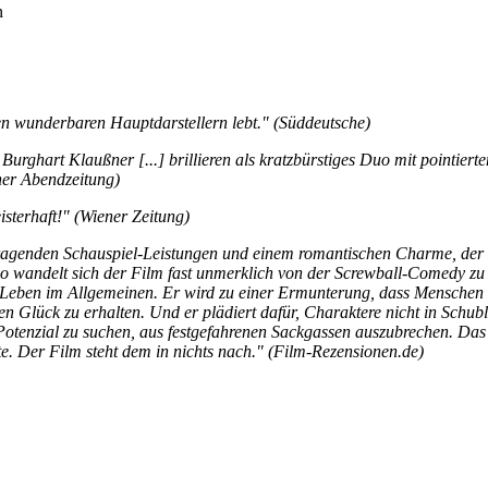
n
n wunderbaren Hauptdarstellern lebt." (Süddeutsche)
urghart Klaußner [...] brillieren als kratzbürstiges Duo mit pointiert
ner Abendzeitung)
isterhaft!" (Wiener Zeitung)
rragenden Schauspiel-Leistungen und einem romantischen Charme, der 
] So wandelt sich der Film fast unmerklich von der Screwball-Comedy zu
s Leben im Allgemeinen. Er wird zu einer Ermunterung, dass Menschen 
en Glück zu erhalten. Und er plädiert dafür, Charaktere nicht in Schub
 Potenzial zu suchen, aus festgefahrenen Sackgassen auszubrechen. Das 
te. Der Film steht dem in nichts nach." (Film-Rezensionen.de)